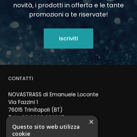
novità,
i
prodotti
in
offerta
e
le
tante
promozioni
a
te
riservate!
Iscriviti
CONTATTI
NOVASTRASS di Emanuele Loconte
Via Fazzini 1
76015 Trinitapoli (BT)
Tel. +39 0883 632927
×
Questo sito web utilizza
info@eurostrass.it
cookie