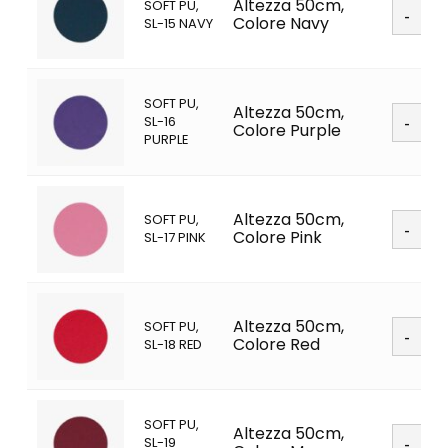
Soft
Altezza 50cm,
SOFT PU,
PU
Colore Navy
SL-15 NAVY
quanti
SOFT PU,
Soft
Altezza 50cm,
SL-16
PU
Colore Purple
PURPLE
quanti
Soft
Altezza 50cm,
SOFT PU,
PU
Colore Pink
SL-17 PINK
quanti
Soft
Altezza 50cm,
SOFT PU,
PU
Colore Red
SL-18 RED
quanti
SOFT PU,
Soft
Altezza 50cm,
SL-19