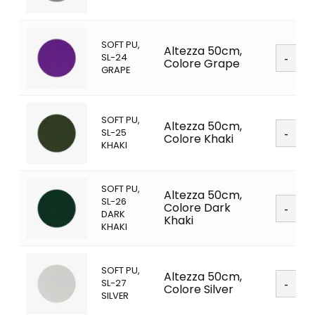
quanti
SOFT PU,
Soft
Altezza 50cm,
SL-24
PU
Colore Grape
GRAPE
quanti
SOFT PU,
Soft
Altezza 50cm,
SL-25
PU
Colore Khaki
KHAKI
quanti
SOFT PU,
Altezza 50cm,
Soft
SL-26
Colore Dark
PU
DARK
Khaki
quanti
KHAKI
SOFT PU,
Soft
Altezza 50cm,
SL-27
PU
Colore Silver
SILVER
quanti