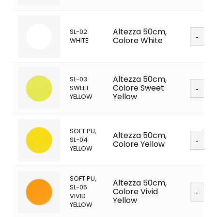
Soft
Altezza 50cm,
SL-02
PU
Colore White
WHITE
quanti
Altezza 50cm,
SL-03
Soft
Colore Sweet
SWEET
PU
Yellow
YELLOW
quanti
SOFT PU,
Soft
Altezza 50cm,
SL-04
PU
Colore Yellow
YELLOW
quanti
SOFT PU,
Altezza 50cm,
Soft
SL-05
Colore Vivid
PU
VIVID
Yellow
quanti
YELLOW