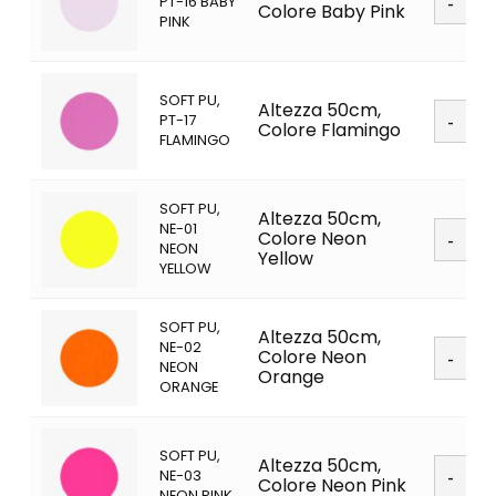
PT-16 BABY
PU
Colore Baby Pink
PINK
quanti
SOFT PU,
Soft
Altezza 50cm,
PT-17
PU
Colore Flamingo
FLAMINGO
quanti
SOFT PU,
Altezza 50cm,
Soft
NE-01
Colore Neon
PU
NEON
Yellow
quanti
YELLOW
SOFT PU,
Altezza 50cm,
Soft
NE-02
Colore Neon
PU
NEON
Orange
quanti
ORANGE
SOFT PU,
Soft
Altezza 50cm,
NE-03
PU
Colore Neon Pink
NEON PINK