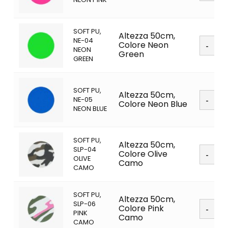
quanti
SOFT PU,
Altezza 50cm,
Soft
NE-04
Colore Neon
PU
NEON
Green
quanti
GREEN
SOFT PU,
Soft
Altezza 50cm,
NE-05
PU
Colore Neon Blue
NEON BLUE
quanti
SOFT PU,
Altezza 50cm,
Soft
SLP-04
Colore Olive
PU
OLIVE
Camo
quanti
CAMO
SOFT PU,
Altezza 50cm,
Soft
SLP-06
Colore Pink
PU
PINK
Camo
quanti
CAMO