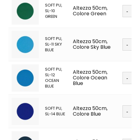
SOFT PU,
Soft
Altezza 50cm,
SL-10
PU
Colore Green
GREEN
quanti
SOFT PU,
Soft
Altezza 50cm,
SL-11 SKY
PU
Colore Sky Blue
BLUE
quanti
SOFT PU,
Altezza 50cm,
Soft
SL-12
Colore Ocean
PU
OCEAN
Blue
quanti
BLUE
Soft
Altezza 50cm,
SOFT PU,
PU
Colore Blue
SL-14 BLUE
quanti