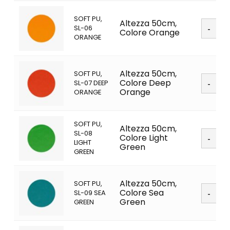
SOFT PU,
Soft
Altezza 50cm,
SL-06
PU
Colore Orange
ORANGE
quanti
Altezza 50cm,
SOFT PU,
Soft
Colore Deep
SL-07 DEEP
PU
Orange
ORANGE
quanti
SOFT PU,
Altezza 50cm,
Soft
SL-08
Colore Light
PU
LIGHT
Green
quanti
GREEN
Altezza 50cm,
SOFT PU,
Soft
Colore Sea
SL-09 SEA
PU
Green
GREEN
quanti