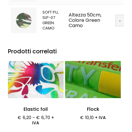
SOFT PU,
Altezza 50cm,
Soft
SLP-07
Colore Green
PU
GREEN
Camo
quanti
CAMO
Prodotti correlati
Elastic foil
Flock
€
6,20
–
€
6,70
+
€
10,10
+ IVA
IVA