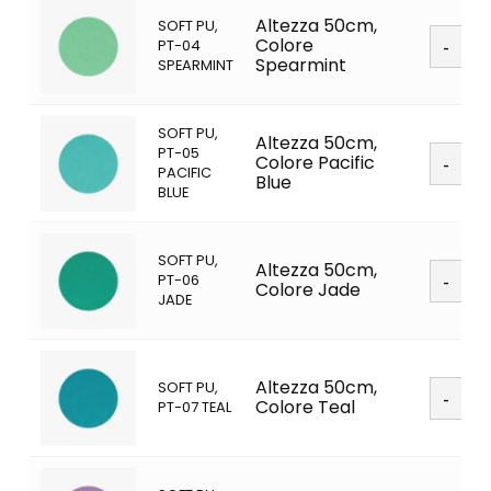
Altezza 50cm,
SOFT PU,
Soft
Colore
PT-04
PU
Spearmint
SPEARMINT
quanti
SOFT PU,
Altezza 50cm,
Soft
PT-05
Colore Pacific
PU
PACIFIC
Blue
quanti
BLUE
SOFT PU,
Soft
Altezza 50cm,
PT-06
PU
Colore Jade
JADE
quanti
Soft
Altezza 50cm,
SOFT PU,
PU
Colore Teal
PT-07 TEAL
quanti