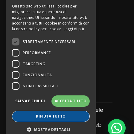
Questo sito web utilizza i cookie per
SERVIZIO
CLIENTI
migliorare la tua esperienza di
navigazione. Utilizzando il nostro sito web
Condizioni di vendita
acconsenti a tutti i cookie in conformità con
la nostra policy per i cookie.
Leggi di più
Metodi di pagamento
STRETTAMENTE NECESSARI
Spedizioni
PERFORMANCE
Resi
TARGETING
PAGAMENTI
SICURI
FUNZIONALITÀ
Contrassegno
NON CLASSIFICATI
SALVA E CHIUDI
ACCETTA TUTTO
© 2026 NOVASTRASS di Emanuele
Subtotale:
€
0,00
RIFIUTA TUTTO
Loconte P.IVA 09132700726
privacy
|
cookies
|
credits Qweb
Visualizza carrello
Svuota carrello
MOSTRA DETTAGLI