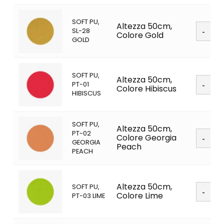
SOFT PU,
Soft
Altezza 50cm,
SL-28
PU
Colore Gold
GOLD
quanti
Nessun prodotto
SOFT PU,
Soft
Altezza 50cm,
PT-01
PU
Colore Hibiscus
nel carrello.
HIBISCUS
quanti
SOFT PU,
Vai al negozio
Altezza 50cm,
Soft
PT-02
Colore Georgia
PU
GEORGIA
Peach
quanti
PEACH
Soft
Altezza 50cm,
SOFT PU,
PU
Colore Lime
PT-03 LIME
quanti