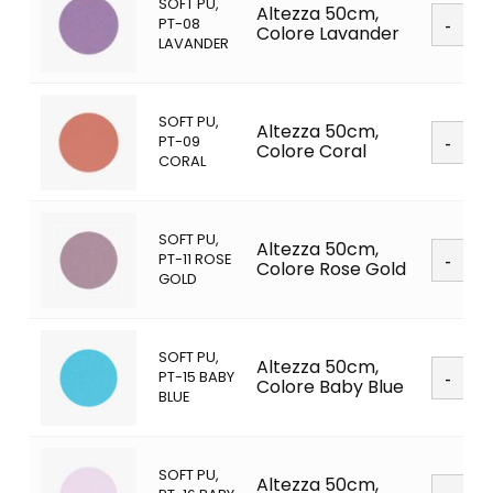
SOFT PU,
Soft
Altezza 50cm,
PT-08
PU
Colore Lavander
LAVANDER
quanti
SOFT PU,
Soft
Altezza 50cm,
PT-09
PU
Colore Coral
CORAL
quanti
SOFT PU,
Soft
Altezza 50cm,
PT-11 ROSE
PU
Colore Rose Gold
GOLD
quanti
SOFT PU,
Soft
Altezza 50cm,
PT-15 BABY
PU
Colore Baby Blue
BLUE
quanti
SOFT PU,
Soft
Altezza 50cm,