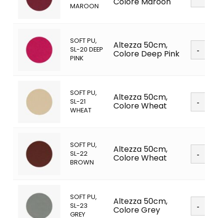
PU
Colore Maroon
MAROON
quanti
SOFT PU,
Soft
Altezza 50cm,
SL-20 DEEP
PU
Colore Deep Pink
PINK
quanti
SOFT PU,
Soft
Altezza 50cm,
SL-21
PU
Colore Wheat
WHEAT
quanti
SOFT PU,
Soft
Altezza 50cm,
SL-22
PU
Colore Wheat
BROWN
quanti
SOFT PU,
Soft
Altezza 50cm,
SL-23
PU
Colore Grey
GREY