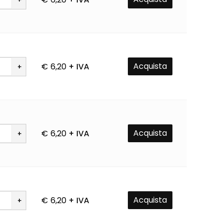
Vai al negozio
à
Acquista
€
6,20
+ IVA
à
Acquista
€
6,20
+ IVA
à
Acquista
€
6,20
+ IVA
à