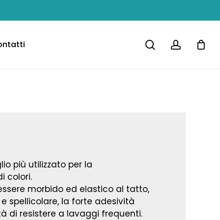
Close
Cart
search
accoun
ntatti
io più utilizzato per la
 colori.
 essere morbido ed elastico al tatto,
 e spellicolare, la forte adesività
à di resistere a lavaggi frequenti.