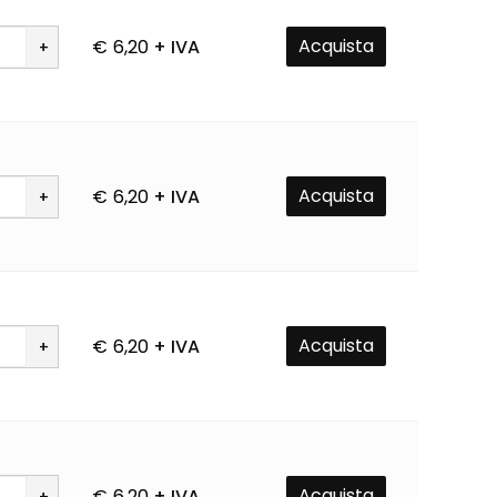
Acquista
€
6,20
+ IVA
à
Acquista
€
6,20
+ IVA
à
Acquista
€
6,20
+ IVA
à
ssun prodotto nel
carrello.
Acquista
€
6,20
+ IVA