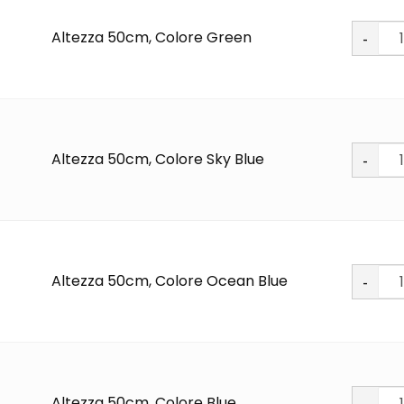
Soft
Altezza 50cm, Colore Green
PU
quantit
Soft
Altezza 50cm, Colore Sky Blue
PU
quantit
Soft
Altezza 50cm, Colore Ocean Blue
PU
quantit
Ne
Soft
Altezza 50cm, Colore Blue