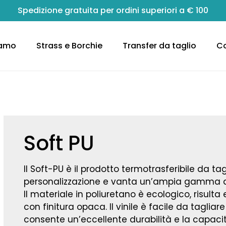
Spedizione gratuita per ordini superiori a € 100
Carrello
iamo
Strass e Borchie
Transfer da taglio
Co
Soft PU
Il Soft-PU è il prodotto termotrasferibile da tagl
personalizzazione e vanta un’ampia gamma di
Il materiale in poliuretano è ecologico, risulta
con finitura opaca. Il vinile è facile da tagliare
consente un’eccellente durabilità e la capacit