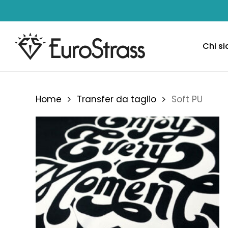
Skip
to
main
content
Chi s
Home
Transfer da taglio
Soft PU